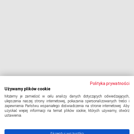
Dłużnik pozywa
Egzekucja komornicza
Upadłość konsumencka
PODMIOT ODPOWIEDZIALNY:
Oddłużeniowa Sp. z o.o.
ul. Wydawnicza 17A, 92-333 Łódź
NIP: 7252309479, KRS: 0000903944, REGON: 389059807
Polityka prywatności
Używamy plików cookie
Możemy je zamieścić w celu analizy danych dotyczących odwiedzających,
© 2024 Copyright
PORTAL-DLUZNIKA.PL
All Rights Reserved.
ulepszenia naszej strony internetowej, pokazania spersonalizowanych treści i
zapewnienia Państwu wspaniałego doświadczenia na stronie internetowej. Aby
uzyskać więcej informacji na temat plików cookie, których używamy, otwórz
ustawienia.
Polityka prywatności
Akceptuj wszystko