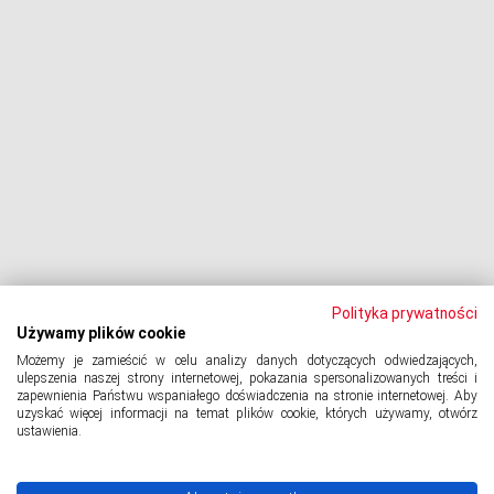
Oddłużeniowa Sp. z o.o.
ul. Wydawnicza 17A, 92-333 Łódź
NIP: 7252309479, KRS: 0000903944, REGON: 389059807
© 2024 Copyright
PORTAL-DLUZNIKA.PL
All Rights Reserved.
Polityka prywatności
Polityka prywatności
Używamy plików cookie
Do na kopiowanie treści (na przykładzie mail): Kod do wprowadzenia
Możemy je zamieścić w celu analizy danych dotyczących odwiedzających,
na kopiowanie: Tag niestandardowy HTML
ulepszenia naszej strony internetowej, pokazania spersonalizowanych treści i
zapewnienia Państwu wspaniałego doświadczenia na stronie internetowej. Aby
uzyskać więcej informacji na temat plików cookie, których używamy, otwórz
ustawienia.