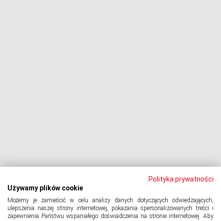
Negocjacje z wierzycielami
Procesy z bankami
Dłużnik pozywa
Egzekucja komornicza
Upadłość konsumencka
PODMIOT ODPOWIEDZIALNY:
Oddłużeniowa Sp. z o.o.
ul. Wydawnicza 17A, 92-333 Łódź
NIP: 7252309479, KRS: 0000903944, REGON: 389059807
Polityka prywatności
Używamy plików cookie
Możemy je zamieścić w celu analizy danych dotyczących odwiedzających,
© 2024 Copyright
PORTAL-DLUZNIKA.PL
All Rights Reserved.
ulepszenia naszej strony internetowej, pokazania spersonalizowanych treści i
zapewnienia Państwu wspaniałego doświadczenia na stronie internetowej. Aby