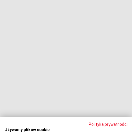
Chwilówki
Fundusze i firmy windykacyjne
Negocjacje z wierzycielami
Procesy z bankami
Dłużnik pozywa
Egzekucja komornicza
Upadłość konsumencka
PODMIOT ODPOWIEDZIALNY:
Oddłużeniowa Sp. z o.o.
ul. Wydawnicza 17A, 92-333 Łódź
NIP: 7252309479, KRS: 0000903944, REGON: 389059807
Polityka prywatności
Używamy plików cookie