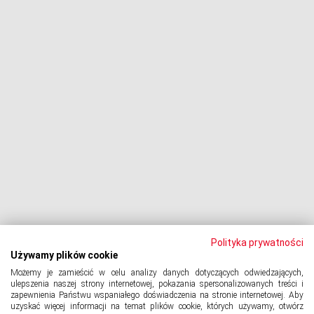
Negocjacje z wierzycielami
Procesy z bankami
Dłużnik pozywa
Egzekucja komornicza
Upadłość konsumencka
PODMIOT ODPOWIEDZIALNY:
Oddłużeniowa Sp. z o.o.
ul. Wydawnicza 17A, 92-333 Łódź
NIP: 7252309479, KRS: 0000903944, REGON: 389059807
Polityka prywatności
Używamy plików cookie
Możemy je zamieścić w celu analizy danych dotyczących odwiedzających,
© 2024 Copyright
PORTAL-DLUZNIKA.PL
All Rights Reserved.
ulepszenia naszej strony internetowej, pokazania spersonalizowanych treści i
zapewnienia Państwu wspaniałego doświadczenia na stronie internetowej. Aby
uzyskać więcej informacji na temat plików cookie, których używamy, otwórz