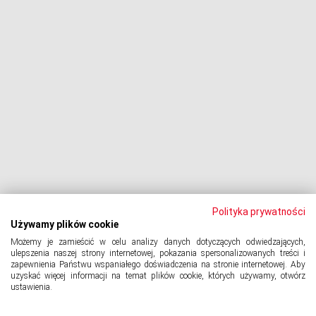
Dłużnik pozywa
Egzekucja komornicza
Upadłość konsumencka
PODMIOT ODPOWIEDZIALNY:
Oddłużeniowa Sp. z o.o.
ul. Wydawnicza 17A, 92-333 Łódź
NIP: 7252309479, KRS: 0000903944, REGON: 389059807
Polityka prywatności
Używamy plików cookie
Możemy je zamieścić w celu analizy danych dotyczących odwiedzających,
© 2024 Copyright
PORTAL-DLUZNIKA.PL
All Rights Reserved.
ulepszenia naszej strony internetowej, pokazania spersonalizowanych treści i
zapewnienia Państwu wspaniałego doświadczenia na stronie internetowej. Aby
uzyskać więcej informacji na temat plików cookie, których używamy, otwórz
ustawienia.