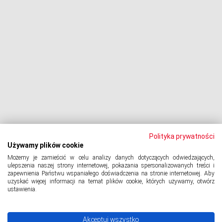
Dłużnik pozywa
Egzekucja komornicza
Upadłość konsumencka
PODMIOT ODPOWIEDZIALNY:
Oddłużeniowa Sp. z o.o.
ul. Wydawnicza 17A, 92-333 Łódź
NIP: 7252309479, KRS: 0000903944, REGON: 389059807
Polityka prywatności
Używamy plików cookie
Możemy je zamieścić w celu analizy danych dotyczących odwiedzających,
© 2024 Copyright
PORTAL-DLUZNIKA.PL
All Rights Reserved.
ulepszenia naszej strony internetowej, pokazania spersonalizowanych treści i
zapewnienia Państwu wspaniałego doświadczenia na stronie internetowej. Aby
uzyskać więcej informacji na temat plików cookie, których używamy, otwórz
ustawienia.
Polityka prywatności
Akceptuj wszystko