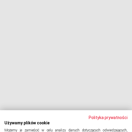
Fundusze i firmy windykacyjne
Negocjacje z wierzycielami
Procesy z bankami
Dłużnik pozywa
Egzekucja komornicza
Upadłość konsumencka
PODMIOT ODPOWIEDZIALNY:
Oddłużeniowa Sp. z o.o.
ul. Wydawnicza 17A, 92-333 Łódź
NIP: 7252309479, KRS: 0000903944, REGON: 389059807
Polityka prywatności
Używamy plików cookie
Możemy je zamieścić w celu analizy danych dotyczących odwiedzających,