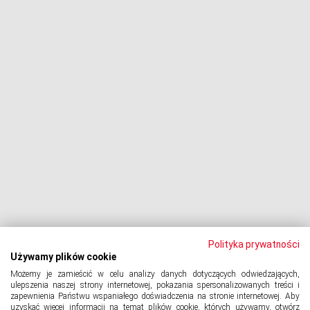
Negocjacje z wierzycielami
Procesy z bankami
Dłużnik pozywa
Egzekucja komornicza
Upadłość konsumencka
PODMIOT ODPOWIEDZIALNY:
Oddłużeniowa Sp. z o.o.
ul. Wydawnicza 17A, 92-333 Łódź
NIP: 7252309479, KRS: 0000903944, REGON: 389059807
Polityka prywatności
Używamy plików cookie
Możemy je zamieścić w celu analizy danych dotyczących odwiedzających,
© 2024 Copyright
PORTAL-DLUZNIKA.PL
All Rights Reserved.
ulepszenia naszej strony internetowej, pokazania spersonalizowanych treści i
zapewnienia Państwu wspaniałego doświadczenia na stronie internetowej. Aby
uzyskać więcej informacji na temat plików cookie, których używamy, otwórz