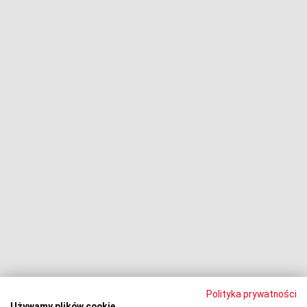
Chwilówki
Fundusze i firmy windykacyjne
Negocjacje z wierzycielami
Procesy z bankami
Dłużnik pozywa
Egzekucja komornicza
Upadłość konsumencka
PODMIOT ODPOWIEDZIALNY:
Oddłużeniowa Sp. z o.o.
ul. Wydawnicza 17A, 92-333 Łódź
NIP: 7252309479, KRS: 0000903944, REGON: 389059807
Polityka prywatności
Używamy plików cookie