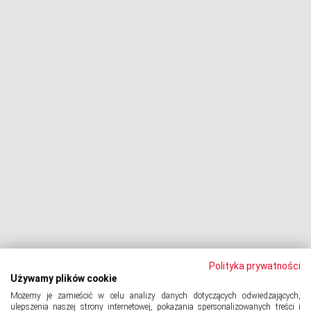
Fundusze i firmy windykacyjne
Negocjacje z wierzycielami
Procesy z bankami
Dłużnik pozywa
Egzekucja komornicza
Upadłość konsumencka
PODMIOT ODPOWIEDZIALNY:
Oddłużeniowa Sp. z o.o.
ul. Wydawnicza 17A, 92-333 Łódź
NIP: 7252309479, KRS: 0000903944, REGON: 389059807
Polityka prywatności
Używamy plików cookie
Możemy je zamieścić w celu analizy danych dotyczących odwiedzających,
© 2024 Copyright
PORTAL-DLUZNIKA.PL
All Rights Reserved.
ulepszenia naszej strony internetowej, pokazania spersonalizowanych treści i