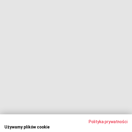
Dłużnik pozywa
Egzekucja komornicza
Upadłość konsumencka
PODMIOT ODPOWIEDZIALNY:
Oddłużeniowa Sp. z o.o.
ul. Wydawnicza 17A, 92-333 Łódź
NIP: 7252309479, KRS: 0000903944, REGON: 389059807
© 2024 Copyright
PORTAL-DLUZNIKA.PL
All Rights Reserved.
Polityka prywatności
Używamy plików cookie