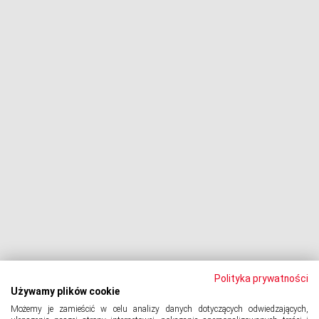
Fundusze i firmy windykacyjne
Negocjacje z wierzycielami
Procesy z bankami
Dłużnik pozywa
Egzekucja komornicza
Upadłość konsumencka
PODMIOT ODPOWIEDZIALNY:
Oddłużeniowa Sp. z o.o.
ul. Wydawnicza 17A, 92-333 Łódź
NIP: 7252309479, KRS: 0000903944, REGON: 389059807
Polityka prywatności
Używamy plików cookie
Możemy je zamieścić w celu analizy danych dotyczących odwiedzających,
© 2024 Copyright
PORTAL-DLUZNIKA.PL
All Rights Reserved.