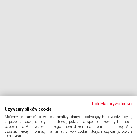
Procesy z bankami
Dłużnik pozywa
Egzekucja komornicza
Upadłość konsumencka
PODMIOT ODPOWIEDZIALNY:
Oddłużeniowa Sp. z o.o.
ul. Wydawnicza 17A, 92-333 Łódź
NIP: 7252309479, KRS: 0000903944, REGON: 389059807
Polityka prywatności
Używamy plików cookie
Możemy je zamieścić w celu analizy danych dotyczących odwiedzających,
© 2024 Copyright
PORTAL-DLUZNIKA.PL
All Rights Reserved.
ulepszenia naszej strony internetowej, pokazania spersonalizowanych treści i
zapewnienia Państwu wspaniałego doświadczenia na stronie internetowej. Aby
uzyskać więcej informacji na temat plików cookie, których używamy, otwórz
ustawienia.