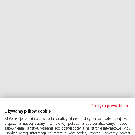
Negocjacje z wierzycielami
Procesy z bankami
Dłużnik pozywa
Egzekucja komornicza
Upadłość konsumencka
PODMIOT ODPOWIEDZIALNY:
Oddłużeniowa Sp. z o.o.
ul. Wydawnicza 17A, 92-333 Łódź
NIP: 7252309479, KRS: 0000903944, REGON: 389059807
Polityka prywatności
Używamy plików cookie
Możemy je zamieścić w celu analizy danych dotyczących odwiedzających,
© 2024 Copyright
PORTAL-DLUZNIKA.PL
All Rights Reserved.
ulepszenia naszej strony internetowej, pokazania spersonalizowanych treści i
zapewnienia Państwu wspaniałego doświadczenia na stronie internetowej. Aby
uzyskać więcej informacji na temat plików cookie, których używamy, otwórz