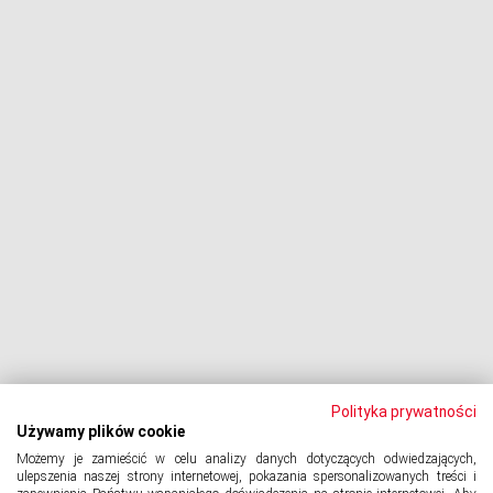
Negocjacje z wierzycielami
Procesy z bankami
Dłużnik pozywa
Egzekucja komornicza
Upadłość konsumencka
PODMIOT ODPOWIEDZIALNY:
Oddłużeniowa Sp. z o.o.
ul. Wydawnicza 17A, 92-333 Łódź
NIP: 7252309479, KRS: 0000903944, REGON: 389059807
Polityka prywatności
Używamy plików cookie
Możemy je zamieścić w celu analizy danych dotyczących odwiedzających,
© 2024 Copyright
PORTAL-DLUZNIKA.PL
All Rights Reserved.
ulepszenia naszej strony internetowej, pokazania spersonalizowanych treści i