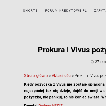
SHORTS
FORUM-KREDYTOWE.PL
ZAPY
Prokura i Vivus poż
27 cze
Strona główna
»
Aktualności
»
Prokura i Vivus po
Kiedy pożyczka z Vivus nie zostaje spłacona
najczęściej tak się dzieje, dojść do cesji wi
pożyczka, nie panikuj, to nie koniec świata. 
Powód:
Prokura NSFIZ