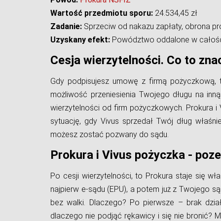
Wartość przedmiotu sporu:
24.534,45 zł
Zadanie:
Sprzeciw od nakazu zapłaty, obrona 
Uzyskany efekt:
Powództwo oddalone w całości
Cesja wierzytelności. Co to zna
Gdy podpisujesz umowę z firmą pożyczkową, t
możliwość przeniesienia Twojego długu na inną
wierzytelności od firm pożyczkowych. Prokura i 
sytuację, gdy Vivus sprzedał Twój dług właśni
możesz zostać pozwany do sądu.
Prokura i Vivus pożyczka - poz
Po cesji wierzytelności, to Prokura staje się 
najpierw e-sądu (EPU), a potem już z Twojego są
bez walki. Dlaczego? Po pierwsze – brak dzia
dlaczego nie podjąć rękawicy i się nie bronić?