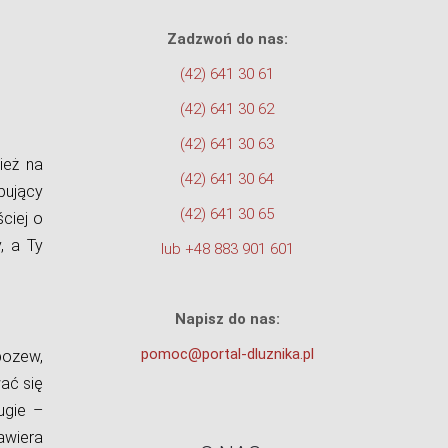
Zadzwoń do nas:
(42) 641 30 61
(42) 641 30 62
(42) 641 30 63
ież na
(42) 641 30 64
pujący
(42) 641 30 65
ciej o
, a Ty
lub +48 883 901 601
Napisz do nas:
pomoc@portal-dluznika.pl
pozew,
ać się
ugie –
awiera