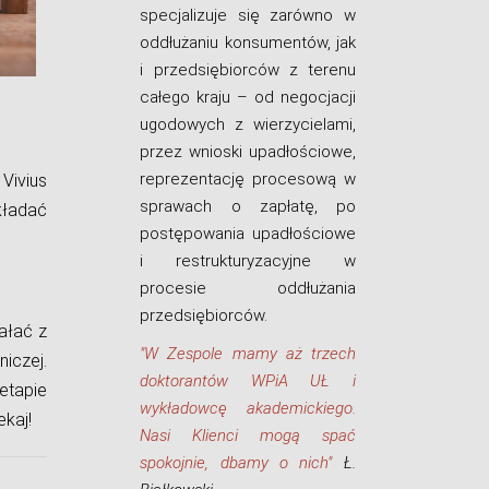
specjalizuje się zarówno w
oddłużaniu konsumentów, jak
i przedsiębiorców z terenu
całego kraju – od negocjacji
ugodowych z wierzycielami,
przez wnioski upadłościowe,
reprezentację procesową w
Vivius
sprawach o zapłatę, po
kładać
postępowania upadłościowe
i restrukturyzacyjne w
procesie oddłużania
przedsiębiorców.
iałać z
"W Zespole mamy aż trzech
iczej.
doktorantów WPiA UŁ i
etapie
wykładowcę akademickiego.
kaj!
Nasi Klienci mogą spać
spokojnie, dbamy o nich
"
Ł.