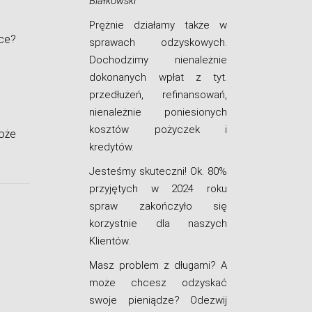
Białkowski
Prężnie działamy także w
ce?
sprawach odzyskowych.
Dochodzimy nienależnie
dokonanych wpłat z tyt.
przedłużeń, refinansowań,
nienależnie poniesionych
kosztów pożyczek i
oże
kredytów.
Jesteśmy skuteczni! Ok. 80%
przyjętych w 2024 roku
spraw zakończyło się
korzystnie dla naszych
Klientów.
Masz problem z długami? A
może chcesz odzyskać
swoje pieniądze? Odezwij