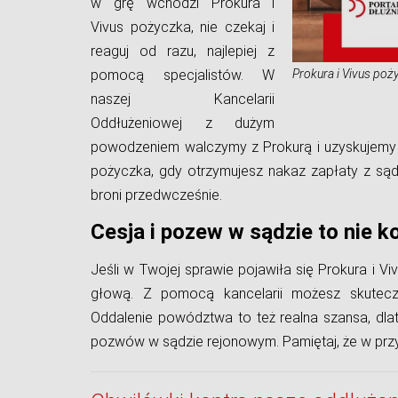
w grę wchodzi Prokura i
Vivus pożyczka, nie czekaj i
reaguj od razu, najlepiej z
pomocą specjalistów. W
Prokura i Vivus poż
naszej Kancelarii
Oddłużeniowej z dużym
powodzeniem walczymy z Prokurą i uzyskujemy w
pożyczka, gdy otrzymujesz nakaz zapłaty z sąd
broni przedwcześnie.
Cesja i pozew w sądzie to nie k
Jeśli w Twojej sprawie pojawiła się Prokura i Vi
głową. Z pomocą kancelarii możesz skuteczn
Oddalenie powództwa to też realna szansa, dl
pozwów w sądzie rejonowym. Pamiętaj, że w przy