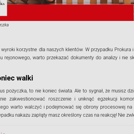
yczka
yroki korzystne dla naszych klientów. W przypadku Prokura i 
u rejonowego, warto przekazać dokumenty do analizy i nie s
oniec walki
vus pożyczka, to nie koniec świata. Ale to sygnał, że musisz dz
ie zakwestionować roszczenie i uniknąć egzekucji komorn
atego warto walczyć i podejmować się obrony procesowej na 
padku nakazu zapłąty masz określony czas na reakcję! Nie zwle