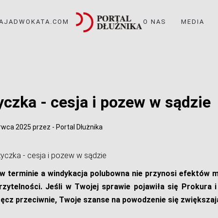
TAJADWOKATA.COM
O NAS
MEDIA
yczka - cesja i pozew w sądzie
rwca 2025
przez
-
Portal Dłużnika
życzka - cesja i pozew w sądzie
 w terminie a windykacja polubowna nie przynosi efektów m
erzytelności. Jeśli w Twojej sprawie pojawiła się Prokura i
Wręcz przeciwnie, Twoje szanse na powodzenie się zwiększaj