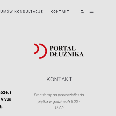
UMÓW KONSULTACJĘ
KONTAKT
KONTAKT
oże, i
Pracujemy od poniedziałku do
 Vivus
piątku w godzinach 8:00 -
ą.
16:00