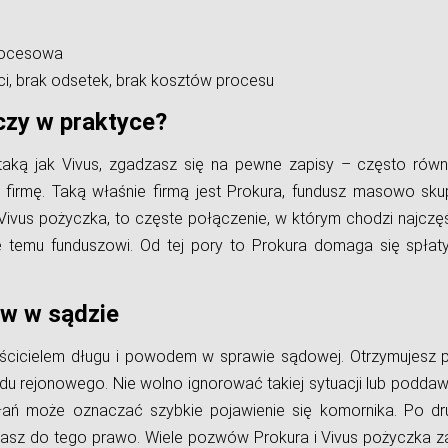
procesowa
, brak odsetek, brak kosztów procesu
czy w praktyce?
aką jak Vivus, zgadzasz się na pewne zapisy – często równ
 firmę. Taką właśnie firmą jest Prokura, fundusz masowo sku
Vivus pożyczka, to częste połączenie, w którym chodzi najczęś
e temu funduszowi. Od tej pory to Prokura domaga się spłaty
ew w sądzie
właścicielem długu i powodem w sprawie sądowej. Otrzymujesz 
du rejonowego. Nie wolno ignorować takiej sytuacji lub poddaw
łań może oznaczać szybkie pojawienie się komornika. Po dr
 Masz do tego prawo. Wiele pozwów Prokura i Vivus pożyczka z