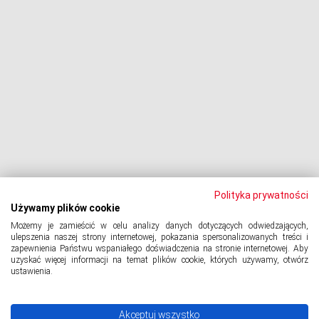
Dłużnik pozywa
Egzekucja komornicza
Upadłość konsumencka
PODMIOT ODPOWIEDZIALNY:
Oddłużeniowa Sp. z o.o.
ul. Wydawnicza 17A, 92-333 Łódź
NIP: 7252309479, KRS: 0000903944, REGON: 389059807
Polityka prywatności
Używamy plików cookie
Możemy je zamieścić w celu analizy danych dotyczących odwiedzających,
© 2024 Copyright
PORTAL-DLUZNIKA.PL
All Rights Reserved.
ulepszenia naszej strony internetowej, pokazania spersonalizowanych treści i
zapewnienia Państwu wspaniałego doświadczenia na stronie internetowej. Aby
uzyskać więcej informacji na temat plików cookie, których używamy, otwórz
ustawienia.
Polityka prywatności
Akceptuj wszystko