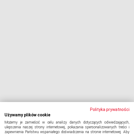
Negocjacje z wierzycielami
Procesy z bankami
Dłużnik pozywa
Egzekucja komornicza
Upadłość konsumencka
PODMIOT ODPOWIEDZIALNY:
Oddłużeniowa Sp. z o.o.
ul. Wydawnicza 17A, 92-333 Łódź
NIP: 7252309479, KRS: 0000903944, REGON: 389059807
Polityka prywatności
Używamy plików cookie
Możemy je zamieścić w celu analizy danych dotyczących odwiedzających,
© 2024 Copyright
PORTAL-DLUZNIKA.PL
All Rights Reserved.
ulepszenia naszej strony internetowej, pokazania spersonalizowanych treści i
zapewnienia Państwu wspaniałego doświadczenia na stronie internetowej. Aby