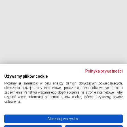
Egzekucja komornicza
Upadłość konsumencka
PODMIOT ODPOWIEDZIALNY:
Oddłużeniowa Sp. z o.o.
ul. Wydawnicza 17A, 92-333 Łódź
NIP: 7252309479, KRS: 0000903944, REGON: 389059807
Polityka prywatności
Używamy plików cookie
Możemy je zamieścić w celu analizy danych dotyczących odwiedzających,
© 2024 Copyright
PORTAL-DLUZNIKA.PL
All Rights Reserved.
ulepszenia naszej strony internetowej, pokazania spersonalizowanych treści i
zapewnienia Państwu wspaniałego doświadczenia na stronie internetowej. Aby
uzyskać więcej informacji na temat plików cookie, których używamy, otwórz
ustawienia.
Polityka prywatności
Akceptuj wszystko