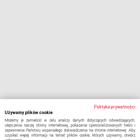
Procesy z bankami
Dłużnik pozywa
Egzekucja komornicza
Upadłość konsumencka
PODMIOT ODPOWIEDZIALNY:
Oddłużeniowa Sp. z o.o.
ul. Wydawnicza 17A, 92-333 Łódź
NIP: 7252309479, KRS: 0000903944, REGON: 389059807
Polityka prywatności
Używamy plików cookie
Możemy je zamieścić w celu analizy danych dotyczących odwiedzających,
© 2024 Copyright
PORTAL-DLUZNIKA.PL
All Rights Reserved.
ulepszenia naszej strony internetowej, pokazania spersonalizowanych treści i
zapewnienia Państwu wspaniałego doświadczenia na stronie internetowej. Aby
uzyskać więcej informacji na temat plików cookie, których używamy, otwórz