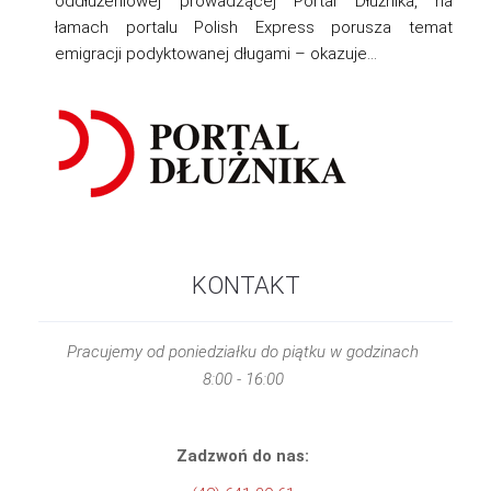
oddłużeniowej prowadzącej Portal Dłużnika, na
łamach portalu Polish Express porusza temat
emigracji podyktowanej długami – okazuje…
KONTAKT
Pracujemy od poniedziałku do piątku w godzinach
8:00 - 16:00
Zadzwoń do nas: