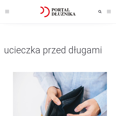
Toggle
navigation
ucieczka przed długami