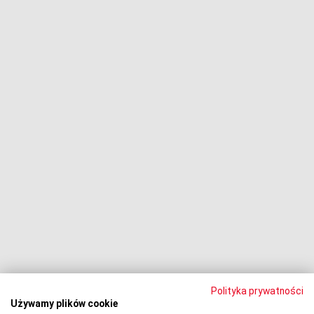
Fundusze i firmy windykacyjne
Negocjacje z wierzycielami
Procesy z bankami
Dłużnik pozywa
Egzekucja komornicza
Upadłość konsumencka
PODMIOT ODPOWIEDZIALNY:
Oddłużeniowa Sp. z o.o.
ul. Wydawnicza 17A, 92-333 Łódź
NIP: 7252309479, KRS: 0000903944, REGON: 389059807
Polityka prywatności
Używamy plików cookie