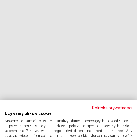
Negocjacje z wierzycielami
Procesy z bankami
Dłużnik pozywa
Egzekucja komornicza
Upadłość konsumencka
PODMIOT ODPOWIEDZIALNY:
Oddłużeniowa Sp. z o.o.
ul. Wydawnicza 17A, 92-333 Łódź
NIP: 7252309479, KRS: 0000903944, REGON: 389059807
Polityka prywatności
Używamy plików cookie
Możemy je zamieścić w celu analizy danych dotyczących odwiedzających,
© 2024 Copyright
PORTAL-DLUZNIKA.PL
All Rights Reserved.
ulepszenia naszej strony internetowej, pokazania spersonalizowanych treści i
zapewnienia Państwu wspaniałego doświadczenia na stronie internetowej. Aby
uzyskać więcej informacji na temat plików cookie, których używamy, otwórz